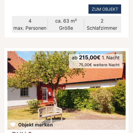
ZUM OBJEKT
4
ca. 63 m²
2
max. Personen
Größe
Schlafzimmer
215,00€
ab
1. Nacht
75,00€ weitere Nacht
Objekt merken