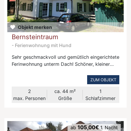
Objekt merken
Bernsteintraum
- Ferienwohnung mit Hund
Sehr geschmackvoll und gemütlich eingerichtete
Ferinwohnung unterm Dach! Schöner, kleiner
Balkon!
ZUM OBJEKT
2
ca. 44 m²
1
max. Personen
Größe
Schlafzimmer
105,00€
ab
1. Nacht