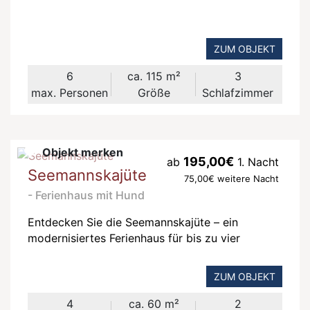
Urlaub am Meer verbringen möchten.Die
Wohnung ist mit viel Liebe zum Detail
eingerichtet. In den Möbeln und Accessoires
ZUM OBJEKT
spiegelt sich der maritime Charme des
Ostseebades wider.
6
ca. 115 m²
3
max. Personen
Größe
Schlafzimmer
Objekt merken
195,00€
ab
1. Nacht
Seemannskajüte
75,00€ weitere Nacht
- Ferienhaus mit Hund
Entdecken Sie die Seemannskajüte – ein
modernisiertes Ferienhaus für bis zu vier
Personen mit Kleinkind. Genießen Sie das kleine,
moderne Badezimmer und die vollausgestattete
ZUM OBJEKT
Küche. Das gemütliche Wohnzimmer lädt nach
Aktivitäten am Strand oder Fahrradtouren zum
4
ca. 60 m²
2