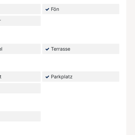
Fön
r
l
Terrasse
t
Parkplatz